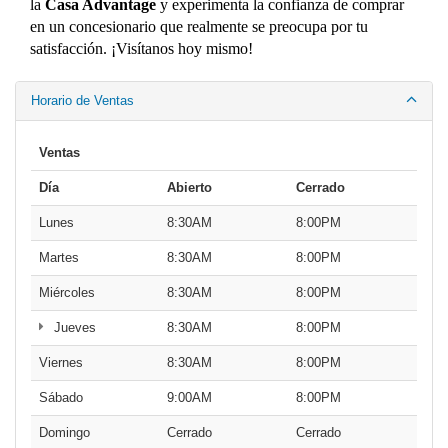
seminuevos certificados y autos usados. Nuestro equipo de
expertos está listo para ayudarte a encontrar el Ford perfecto
para ti.
¿Encontraste una mejor oferta en un
nuevo Ford
?
¡La
igualaremos o la superaremos hasta por $1,000 o te
pagamos $1,000!
No hay mejor lugar para comprar tu próximo Ford. Descubre
la
Casa Advantage
y experimenta la confianza de comprar
en un concesionario que realmente se preocupa por tu
satisfacción. ¡Visítanos hoy mismo!
Horario de Ventas
Ventas
Día
Abierto
Cerrado
Lunes
8:30AM
8:00PM
Martes
8:30AM
8:00PM