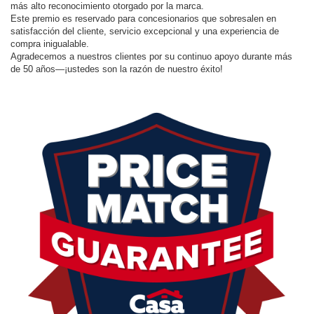
del Presidente de Ford
Motor Company!
Por más de cincuenta años, Casa Ford de Las Cruces ha construido su
reputación con un servicio al cliente excepcional y un firme compromiso
con la comunidad. Gracias a este esfuerzo, hemos sido honrados con
el prestigioso
Premio del Presidente de Ford Motor Company
, el
más alto reconocimiento otorgado por la marca.
Este premio es reservado para concesionarios que sobresalen en
satisfacción del cliente, servicio excepcional y una experiencia de
compra inigualable.
Agradecemos a nuestros clientes por su continuo apoyo durante más
de 50 años—¡ustedes son la razón de nuestro éxito!